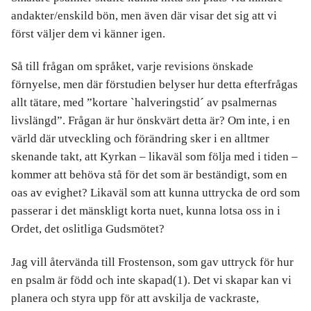
andakter/enskild bön, men även där visar det sig att vi
först väljer dem vi känner igen.
Så till frågan om språket, varje revisions önskade
förnyelse, men där förstudien belyser hur detta efterfrågas
allt tätare, med ”kortare `halveringstid´ av psalmernas
livslängd”. Frågan är hur önskvärt detta är? Om inte, i en
värld där utveckling och förändring sker i en alltmer
skenande takt, att Kyrkan – likaväl som följa med i tiden –
kommer att behöva stå för det som är beständigt, som en
oas av evighet? Likaväl som att kunna uttrycka de ord som
passerar i det mänskligt korta nuet, kunna lotsa oss in i
Ordet, det oslitliga Gudsmötet?
Jag vill återvända till Frostenson, som gav uttryck för hur
en psalm är född och inte skapad(1). Det vi skapar kan vi
planera och styra upp för att avskilja de vackraste,