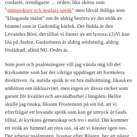
coolaste, trendigaste … orden, lika sköna som
”
människors och änglars språk
” men likväl ihåliga som
”klingande malm” om de aldrig berörts av det stråk av
himmel som är Gudomlig kärlek. Det födda är den
Levandes Röst, det tilltal vi finner av att lyssna. (2)Vi kan
lita på Anden. Gudsrösten är aldrig otidsenlig, aldrig
föråldrad, alltid NU. Ordet är.
Som poet och psalmsångare vill jag vända mig till det
Kyrkomöte som har det viktiga uppdraget att formulera
direktiven. Ja, nutida språk är en bra målsättning, likaså en
ambition om inklusivitet, men ingen av dessa räcker som
garant för kvalitet och användbarhet i längden. Hellre
skulle jag önska, liksom Frostenson på sin tid, att vi
efterfrågar ett levande språk som kan ge uttryck åt Guds
tilltal, åt kyrkans gemenskap och tro i nutid. Där kommer
ett stråk av himmel att röra oss, så att vi känner igen oss.
Där arbetar psalmisten, lyssnar efter Rösten, ber att något