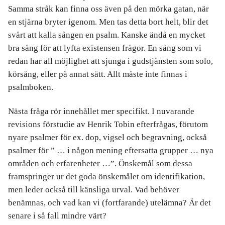
Samma stråk kan finna oss även på den mörka gatan, när
en stjärna bryter igenom. Men tas detta bort helt, blir det
svårt att kalla sången en psalm. Kanske ändå en mycket
bra sång för att lyfta existensen frågor. En sång som vi
redan har all möjlighet att sjunga i gudstjänsten som solo,
körsång, eller på annat sätt. Allt måste inte finnas i
psalmboken.
Nästa fråga rör innehållet mer specifikt. I nuvarande
revisions förstudie av Henrik Tobin efterfrågas, förutom
nyare psalmer för ex. dop, vigsel och begravning, också
psalmer för ” … i någon mening eftersatta grupper … nya
områden och erfarenheter …”. Önskemål som dessa
framspringer ur det goda önskemålet om identifikation,
men leder också till känsliga urval. Vad behöver
benämnas, och vad kan vi (fortfarande) utelämna? Är det
senare i så fall mindre värt?