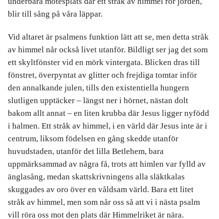
underbara mötesplats där ett stråk av himmel rör jorden,
blir till sång på våra läppar.
Vid altaret är psalmens funktion lätt att se, men detta stråk
av himmel når också livet utanför. Bildligt ser jag det som
ett skyltfönster vid en mörk vintergata. Blicken dras till
fönstret, överpyntat av glitter och frejdiga tomtar inför
den annalkande julen, tills den existentiella hungern
slutligen upptäcker – längst ner i hörnet, nästan dolt
bakom allt annat – en liten krubba där Jesus ligger nyfödd
i halmen. Ett stråk av himmel, i en värld där Jesus inte är i
centrum, liksom födelsen en gång skedde utanför
huvudstaden, utanför det lilla Betlehem, bara
uppmärksammad av några få, trots att himlen var fylld av
änglasång, medan skattskrivningens alla släktkalas
skuggades av oro över en våldsam värld. Bara ett litet
stråk av himmel, men som når oss så att vi i nästa psalm
vill röra oss mot den plats där Himmelriket är nära.