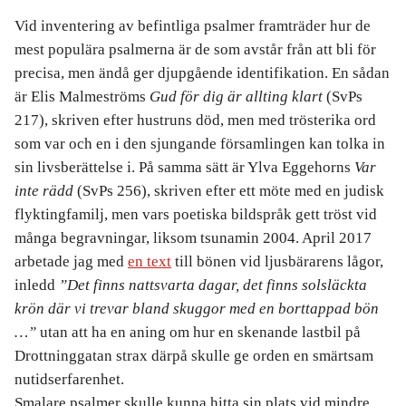
Vid inventering av befintliga psalmer framträder hur de
mest populära psalmerna är de som avstår från att bli för
precisa, men ändå ger djupgående identifikation. En sådan
är Elis Malmeströms
Gud för dig är allting klart
(SvPs
217), skriven efter hustruns död, men med trösterika ord
som var och en i den sjungande församlingen kan tolka in
sin livsberättelse i. På samma sätt är Ylva Eggehorns
Var
inte rädd
(SvPs 256), skriven efter ett möte med en judisk
flyktingfamilj, men vars poetiska bildspråk gett tröst vid
många begravningar, liksom tsunamin 2004. April 2017
arbetade jag med
en text
till bönen vid ljusbärarens lågor,
inledd
”Det finns nattsvarta dagar, det finns solsläckta
krön där vi trevar bland skuggor med en borttappad bön
…”
utan att ha en aning om hur en skenande lastbil på
Drottninggatan strax därpå skulle ge orden en smärtsam
nutidserfarenhet.
Smalare psalmer skulle kunna hitta sin plats vid mindre