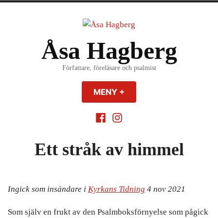
Hoppa
till
innehåll
Åsa Hagberg
Författare, föreläsare och psalmist
MENY
+
EXPANDERAD
MINIMERAD
Facebook
Insagram
Ett stråk av himmel
Ingick som insändare i
Kyrkans Tidning
4 nov 2021
Som själv en frukt av den Psalmboksförnyelse som pågick