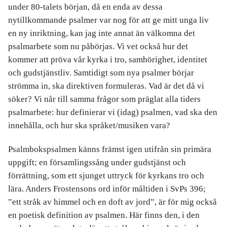
under 80-talets början, då en enda av dessa
nytillkommande psalmer var nog för att ge mitt unga liv
en ny inriktning, kan jag inte annat än välkomna det
psalmarbete som nu påbörjas. Vi vet också hur det
kommer att pröva vår kyrka i tro, samhörighet, identitet
och gudstjänstliv. Samtidigt som nya psalmer börjar
strömma in, ska direktiven formuleras. Vad är det då vi
söker? Vi når till samma frågor som präglat alla tiders
psalmarbete: hur definierar vi (idag) psalmen, vad ska den
innehålla, och hur ska språket/musiken vara?
Psalmbokspsalmen känns främst igen utifrån sin primära
uppgift; en församlingssång under gudstjänst och
förrättning, som ett sjunget uttryck för kyrkans tro och
lära. Anders Frostensons ord inför måltiden i SvPs 396;
”ett stråk av himmel och en doft av jord”, är för mig också
en poetisk definition av psalmen. Här finns den, i den