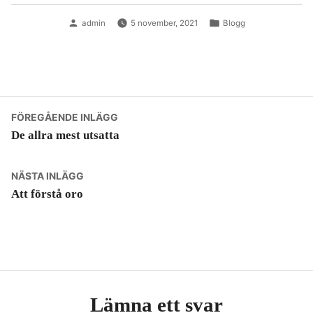
Publicerat
Publicerad
admin
5 november, 2021
Blogg
av
i
Inläggsnavigering
Föregående
FÖREGÅENDE INLÄGG
inlägg:
De allra mest utsatta
Nästa
NÄSTA INLÄGG
inlägg:
Att förstå oro
Lämna ett svar