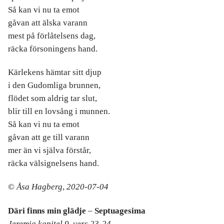
Så kan vi nu ta emot
gåvan att älska varann
mest på förlåtelsens dag,
räcka försoningens hand.
Kärlekens hämtar sitt djup
i den Gudomliga brunnen,
flödet som aldrig tar slut,
blir till en lovsång i munnen.
Så kan vi nu ta emot
gåvan att ge till varann
mer än vi själva förstår,
räcka välsignelsens hand.
©
Åsa Hagberg
,
2020-07-04
Däri finns min glädje
–
Septuagesima
Jeremia kapitel 9, vers 23-24