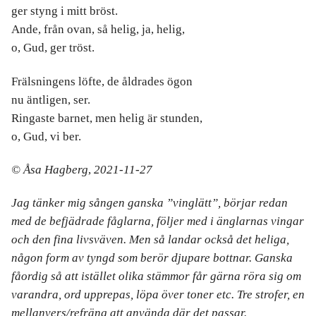
ger styng i mitt bröst.
Ande, från ovan, så helig, ja, helig,
o, Gud, ger tröst.
Frälsningens löfte, de åldrades ögon
nu äntligen, ser.
Ringaste barnet, men helig är stunden,
o, Gud, vi ber.
© Åsa Hagberg
,
2021-11-27
Jag tänker mig sången ganska ”vinglätt”, börjar redan
med de befjädrade fåglarna, följer med i änglarnas vingar
och den fina livsväven. Men så landar också det heliga,
någon form av tyngd som berör djupare bottnar.
Ganska
fåordig så att istället olika stämmor får gärna röra sig om
varandra, ord upprepas, löpa över toner etc.
Tre strofer, en
mellanvers/refräng att använda där det passar.