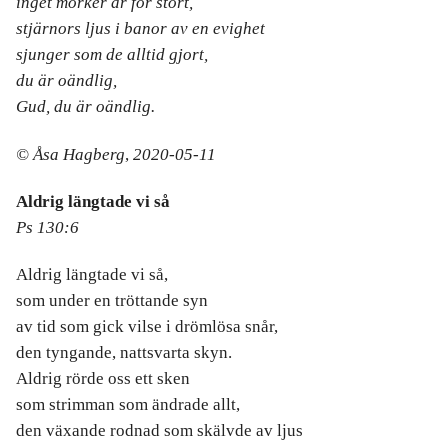
inget mörker är för stort,
stjärnors ljus i banor av en evighet
sjunger som de alltid gjort,
du är oändlig,
Gud, du är oändlig.
© Åsa Hagberg
,
2020-05-11
Aldrig längtade vi så
Ps 130:6
Aldrig längtade vi så,
som under en tröttande syn
av tid som gick vilse i drömlösa snår,
den tyngande, nattsvarta skyn.
Aldrig rörde oss ett sken
som strimman som ändrade allt,
den växande rodnad som skälvde av ljus