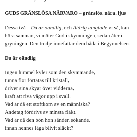
GUDS GRÄNSLÖSA NÄRVARO – gränslös, nära, ljus
Dessa två –
Du är oändlig
, och
Aldrig längtade
vi så, kan
höra samman, vi möter Gud i skymningen, sedan åter i
gryningen. Den tredje innefattar dem båda i Begynnelsen.
Du är oändlig
Ingen himmel kyler som den skymmande,
tunna flor förtätas till kristall,
driver sina skyar över vidderna,
kraft att riva vågor upp i svall.
Vad är då ett stoftkorn av en människa?
Andetag fördrivs av minsta fläkt.
Vad är då den bön hon sänder, sökande,
innan hennes låga blivit släckt?