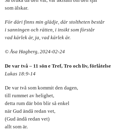
Så bruka då den väl, var aktsam om den själ
som älskar.
För däri finns min glädje,
där stoltheten består
i sanningen och rätten,
i insikt som förstår
vad kärlek är,
ja, vad kärlek är.
© Åsa Hagberg
,
2024-02-24
De var två
– 11 sön e Tref, Tro och liv, förlåtelse
Lukas 18:9-14
De var två som kommit den dagen,
till rummet av helighet,
detta rum där bön blir så enkel
när Gud ändå redan vet,
(Gud ändå redan vet)
allt som är.