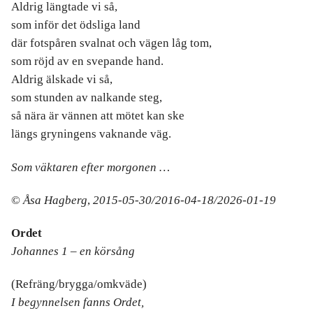
Aldrig längtade vi så,
som inför det ödsliga land
där fotspåren svalnat och vägen låg tom,
som röjd av en svepande hand.
Aldrig älskade vi så,
som stunden av nalkande steg,
så nära är vännen att mötet kan ske
längs gryningens vaknande väg.
Som väktaren efter morgonen …
©
Åsa Hagberg
,
2015-05-30/2016-04-18/2026-01-19
Ordet
Johannes 1
– en körsång
(Refräng/brygga/omkväde)
I begynnelsen fanns Ordet,