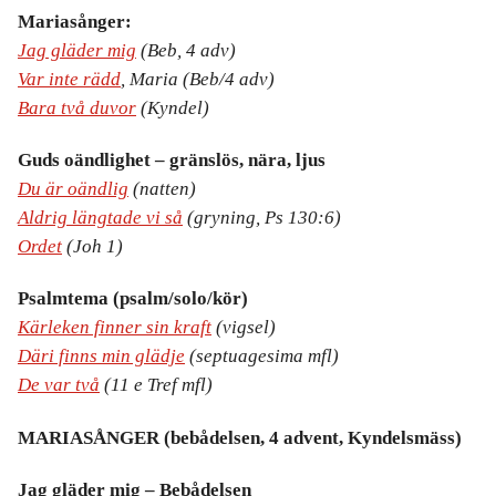
Mariasånger:
Jag gläder mig
(Beb, 4 adv)
Var inte rädd
, Maria (Beb/4 adv)
Bara två duvor
(Kyndel)
Guds oändlighet – gränslös, nära, ljus
Du är oändlig
(natten)
Aldrig längtade vi så
(gryning, Ps 130:6)
Ordet
(Joh 1)
Psalmtema (psalm/solo/kör)
Kärleken finner sin kraft
(vigsel)
Däri finns min glädje
(septuagesima mfl)
De var två
(11 e Tref mfl)
MARIASÅNGER (bebådelsen, 4 advent, Kyndelsmäss)
Jag gläder mig – Bebådelsen