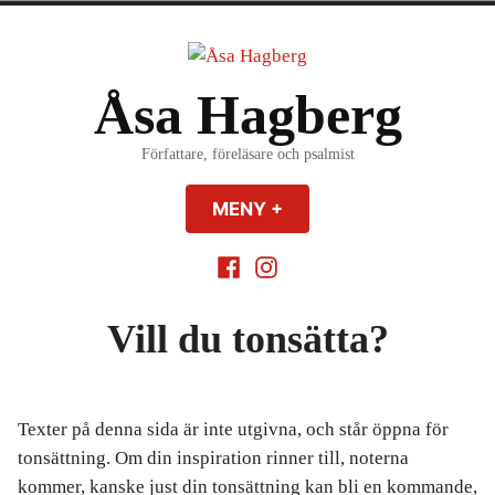
Hoppa
till
innehåll
Åsa Hagberg
Författare, föreläsare och psalmist
MENY
+
EXPANDERAD
MINIMERAD
Facebook
Insagram
Vill du tonsätta?
Texter på denna sida är inte utgivna, och står öppna för
tonsättning. Om din inspiration rinner till, noterna
kommer, kanske just din tonsättning kan bli en kommande,