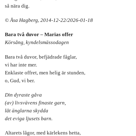
så nära dig.
© Åsa Hagberg
,
2014-12-22/2026-01-18
Bara två duvor – Marias offer
Körsång, kyndelsmässodagen
Bara två duvor, befjädrade fåglar,
vi har inte mer.
Enklaste offret, men helig är stunden,
o, Gud, vi ber.
Din dyraste gåva
(av) livsvävens finaste garn,
låt änglarna skydda
det eviga ljusets barn.
Altarets lågor, med kärlekens hetta,